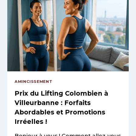
TRAITEMENT
ANTI-
CELLULITE
EFFICACE
QUI
CHANGE
TOUT
EN
2025
–
AVIS
RÉELS
AMINCISSEMENT
INSIDE
!
Prix du Lifting Colombien à
Villeurbanne : Forfaits
Abordables et Promotions
Irréelles !
Bonjour à vous ! Comment allez-vous