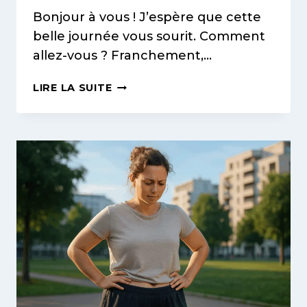
Bonjour à vous ! J’espère que cette
belle journée vous sourit. Comment
allez-vous ? Franchement,…
VOTRE
LIRE LA SUITE
CELLULITE
EST
AQUEUSE,
ADIPEUSE
OU
FIBREUSE
?
GUIDE
SIMPLE
POUR
L’IDENTIFIER
ET
L’ATTÉNUER
EFFICACEMENT