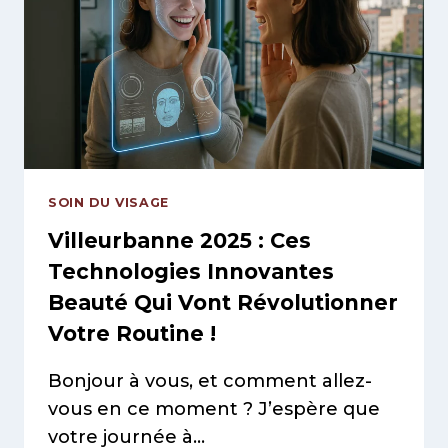
POUR
TRANSFORMER
VOTRE
ROUTINE
EN
SUCCÈS
PERSONNALISÉ
SANS
DÉPENSE
SOIN DU VISAGE
INUTILE
Villeurbanne 2025 : Ces
Technologies Innovantes
Beauté Qui Vont Révolutionner
Votre Routine !
Bonjour à vous, et comment allez-
vous en ce moment ? J’espère que
votre journée à…