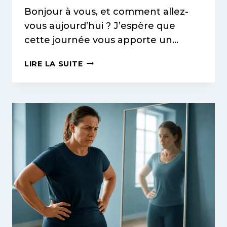
Bonjour à vous, et comment allez-
vous aujourd’hui ? J’espère que
cette journée vous apporte un…
LE
LIRE LA SUITE
MEILLEUR
TRAITEMENT
ANTI-
CELLULITE
POUR
LES
CUISSES
EN
2025
:
NOTRE
APPROCHE
COMBINÉE
QUI