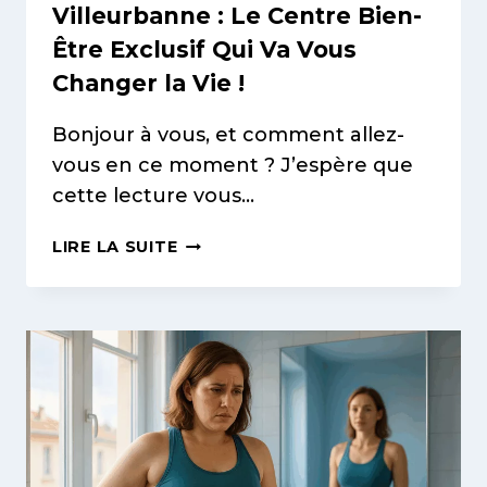
Villeurbanne : Le Centre Bien-
Être Exclusif Qui Va Vous
Changer la Vie !
Bonjour à vous, et comment allez-
vous en ce moment ? J’espère que
cette lecture vous…
VOTRE
LIRE LA SUITE
OASIS
FÉMININE
À
VILLEURBANNE
:
LE
CENTRE
BIEN-
ÊTRE