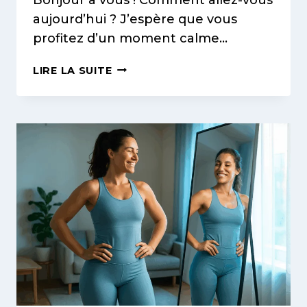
aujourd’hui ? J’espère que vous
profitez d’un moment calme…
PRIX
LIRE LA SUITE
DU
LIFTING
COLOMBIEN
À
VILLEURBANNE
:
FORFAITS
ABORDABLES
ET
PROMOTIONS
IRRÉELLES
!