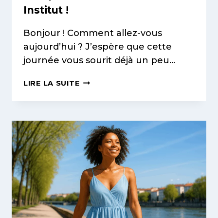
Institut !
Bonjour ! Comment allez-vous
aujourd’hui ? J’espère que cette
journée vous sourit déjà un peu…
ROUTINE
LIRE LA SUITE
BEAUTÉ
COMPLÈTE
À
VILLEURBANNE
:
GAGNEZ
DU
TEMPS
ET
BRILLEZ
EN
UN