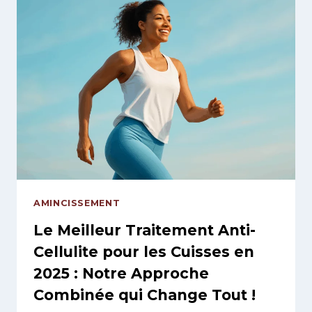
CELLULITE
SANS
CHIRURGIE
:
5
OPTIONS
NATURELLES
SIMPLES
ET
EFFICACES
POUR
UNE
PEAU
AMINCISSEMENT
LISSE
EN
Le Meilleur Traitement Anti-
2025
Cellulite pour les Cuisses en
!
2025 : Notre Approche
Combinée qui Change Tout !