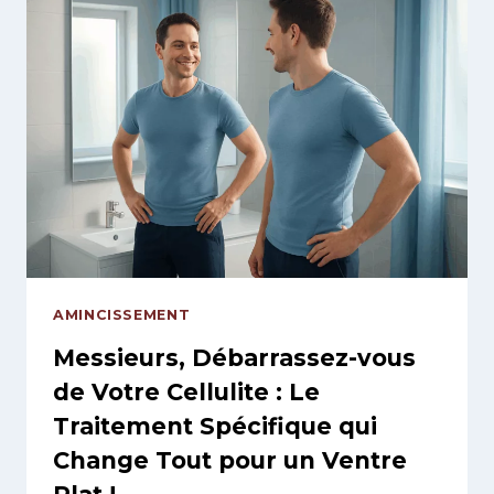
TENACE
:
NOTRE
PROTOCOLE
COMPLET
ANTI-
CELLULITE
EN
INSTITUT,
SUR-
MESURE
POUR
AMINCISSEMENT
UNE
SILHOUETTE
Messieurs, Débarrassez-vous
LISSE
de Votre Cellulite : Le
ET
Traitement Spécifique qui
RAFFERMIE
!
Change Tout pour un Ventre