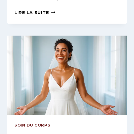
FORFAITS
LIRE LA SUITE
BEAUTÉ
MINCEUR
À
VILLEURBANNE
:
ÉCONOMISEZ
JUSQU’À
50%
SUR
VOS
SOINS
POUR
UNE
SILHOUETTE
AFFINÉE
SANS
SOIN DU CORPS
VOUS