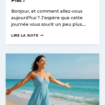
Plat !
Bonjour, et comment allez-vous
aujourd’hui ? J’espère que cette
journée vous sourit un peu plus….
MESSIEURS,
LIRE LA SUITE
DÉBARRASSEZ-
VOUS
DE
VOTRE
CELLULITE
:
LE
TRAITEMENT
SPÉCIFIQUE
QUI
CHANGE
TOUT
POUR