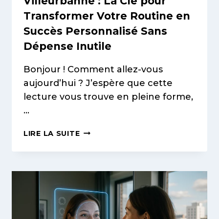
Villeurbanne : La Clé pour
Transformer Votre Routine en
Succès Personnalisé Sans
Dépense Inutile
Bonjour ! Comment allez-vous
aujourd’hui ? J’espère que cette
lecture vous trouve en pleine forme,
…
BILAN
LIRE LA SUITE
BEAUTÉ
GRATUIT
À
VILLEURBANNE
:
LA
CLÉ