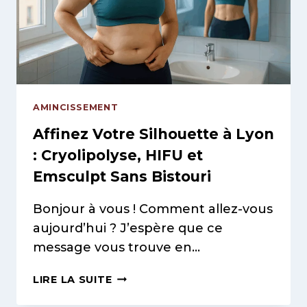
EXCLUSIF
QUI
VA
VOUS
CHANGER
LA
VIE
AMINCISSEMENT
!
Affinez Votre Silhouette à Lyon
: Cryolipolyse, HIFU et
Emsculpt Sans Bistouri
Bonjour à vous ! Comment allez-vous
aujourd’hui ? J’espère que ce
message vous trouve en…
AFFINEZ
LIRE LA SUITE
VOTRE