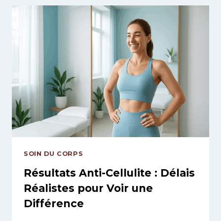
:
PLANNING
SIMPLE
POUR
PRÉPARER
VOTRE
PEAU
AVANT
L’ÉTÉ
EN
4
SEMAINES
SOIN DU CORPS
Résultats Anti-Cellulite : Délais
Réalistes pour Voir une
Différence