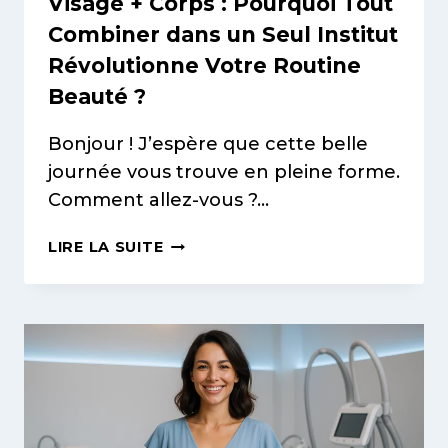
Visage + Corps : Pourquoi Tout
Combiner dans un Seul Institut
Révolutionne Votre Routine
Beauté ?
Bonjour ! J’espère que cette belle
journée vous trouve en pleine forme.
Comment allez-vous ?…
VISAGE
LIRE LA SUITE
+
CORPS
:
POURQUOI
TOUT
COMBINER
DANS
UN