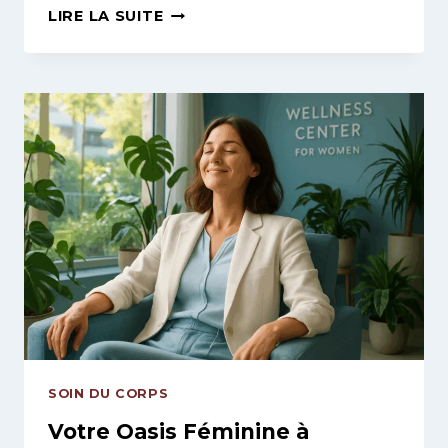
RAJEUNISSEZ
LIRE LA SUITE
SANS
OPÉRATION
:
ALTERNATIVES
DOUCES
EN
MÉDECINE
ESTHÉTIQUE
POUR
2025
❤️
SOIN DU CORPS
Votre Oasis Féminine à