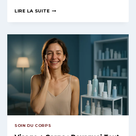
VILLEURBANNE
LIRE LA SUITE
2025
:
CES
TECHNOLOGIES
INNOVANTES
BEAUTÉ
QUI
VONT
RÉVOLUTIONNER
VOTRE
ROUTINE
!
SOIN DU CORPS