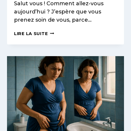
Salut vous ! Comment allez-vous
aujourd’hui ? J’espère que vous
prenez soin de vous, parce…
RÉSULTATS
LIRE LA SUITE
ANTI-
CELLULITE
:
DÉLAIS
RÉALISTES
POUR
VOIR
UNE
DIFFÉRENCE