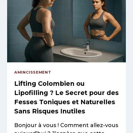
ASTUCES
POUR
UN
GALBE
QUI
DURE
SANS
CHIRURGIE
AMINCISSEMENT
Lifting Colombien ou
Lipofilling ? Le Secret pour des
Fesses Toniques et Naturelles
Sans Risques Inutiles
Bonjour à vous ! Comment allez-vous