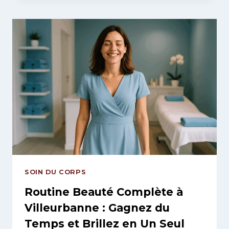
SILHOUETTE
À
LYON
:
CRYOLIPOLYSE,
HIFU
ET
EMSCULPT
SANS
BISTOURI
SOIN DU CORPS
Routine Beauté Complète à
Villeurbanne : Gagnez du
Temps et Brillez en Un Seul