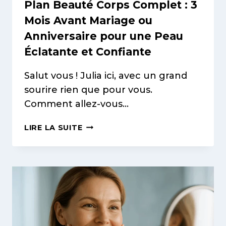
RUINER
Plan Beauté Corps Complet : 3
!
Mois Avant Mariage ou
Anniversaire pour une Peau
Éclatante et Confiante
Salut vous ! Julia ici, avec un grand
sourire rien que pour vous.
Comment allez-vous…
PLAN
LIRE LA SUITE
BEAUTÉ
CORPS
COMPLET
:
3
MOIS
AVANT
MARIAGE