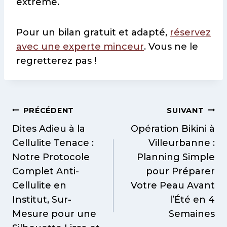
extrême.
Pour un bilan gratuit et adapté,
réservez
avec une experte minceur
. Vous ne le
regretterez pas !
Navigation
PRÉCÉDENT
SUIVANT
de
Dites Adieu à la
Opération Bikini à
Cellulite Tenace :
Villeurbanne :
l’article
Notre Protocole
Planning Simple
Complet Anti-
pour Préparer
Cellulite en
Votre Peau Avant
Institut, Sur-
l’Été en 4
Mesure pour une
Semaines