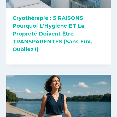
Cryothérapie : 5 RAISONS
Pourquoi L’Hygiène ET La
Propreté Doivent Être
TRANSPARENTES (Sans Eux,
Oubliez !)