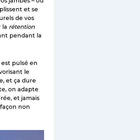
vos jambes – ou
lissent et se
rels de vos
r la
rétention
tant pendant la
est pulsé en
vorisant le
e, et ça dure
te, on adapte
rée, et jamais
e façon non