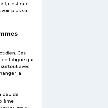
iel, c’est que
voir plus sur
femmes
tidien. Ces
 de fatigue qui
, surtout avec
changer la
n peu de
uxième