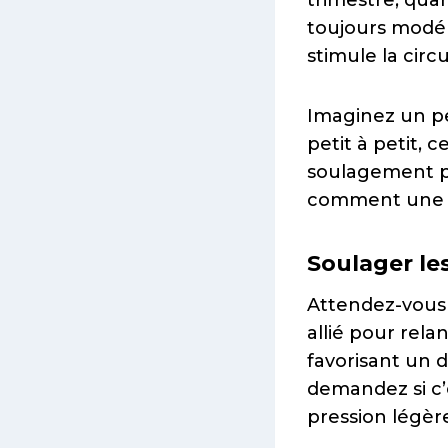
trimestre, quan
toujours modé
stimule la circu
Imaginez un pe
petit à petit, 
soulagement p
comment une si
Soulager le
Attendez-vous 
allié pour rela
favorisant un 
demandez si c’
pression légère