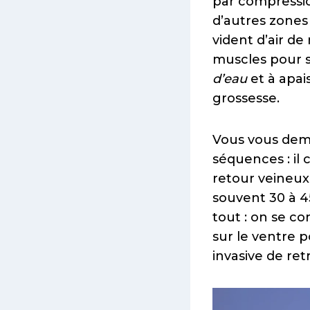
par compressio
d’autres zones
vident d’air d
muscles pour st
d’eau
et à apai
grossesse.
Vous vous dem
séquences : il 
retour veineux
souvent 30 à 4
tout : on se c
sur le ventre p
invasive de ret