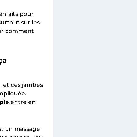
ienfaits pour
surtout sur les
vrir comment
ça
, et ces jambes
mpliquée.
pie
entre en
’est un massage