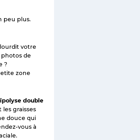
n peu plus.
lourdit votre
s photos de
e ?
petite zone
lipolyse double
t les graisses
che douce qui
endez-vous à
ciale.