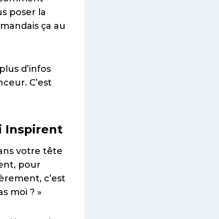
us poser la
emandais ça au
lus d’infos
nceur. C’est
 Inspirent
ans votre tête
ent, pour
cèrement, c’est
as moi ? »