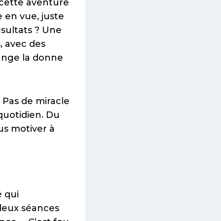
 cette aventure
e en vue, juste
résultats ? Une
, avec des
ange la donne
. Pas de miracle
quotidien. Du
us motiver à
 qui
t deux séances