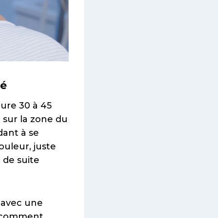
lé
ure 30 à 45
 sur la zone du
dant à se
uleur, juste
 de suite
, avec une
ir comment