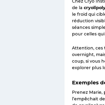
Chez Cryo Inst
de la
cryolipol
le froid qui ci
réduction visi
séances simpl
pour celles qui
Attention, ces 
overnight, mai
coup, si vous 
explorer plus l
Exemples de
Prenez Marie,
l’empêchait de 