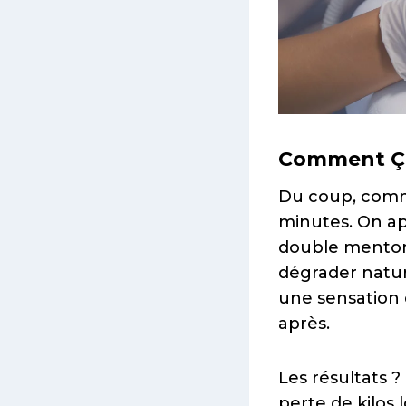
Comment Ça
Du coup, comm
minutes. On ap
double menton. 
dégrader natur
une sensation d
après.
Les résultats ?
perte de kilos 