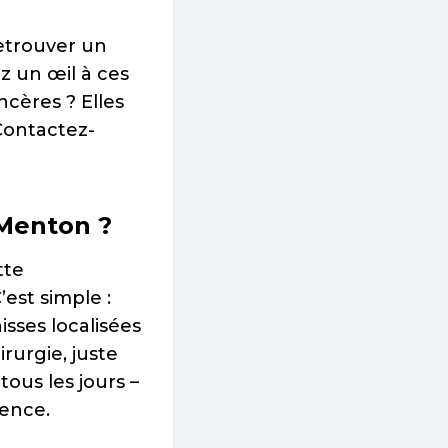
retrouver un
z un œil à ces
cères ? Elles
 Contactez-
 Menton ?
tte
’est simple :
isses localisées
rurgie, juste
 tous les jours –
rence.