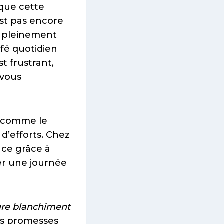
 que cette
est pas encore
re pleinement
fé quotidien
t frustrant,
 vous
e comme le
 d’efforts. Chez
nce grâce à
ger une journée
re blanchiment
ans promesses