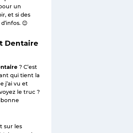
 pour un
r, et si des
d’infos. 😊
t Dentaire
ntaire
? C’est
nt qui tient la
j’ai vu et
voyez le truc ?
e bonne
 sur les