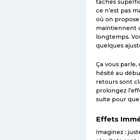
taches superfic
ce n’est pas m
où on propose 
maintiennent u
longtemps. Vou
quelques ajus
Ça vous parle, 
hésité au début
retours sont c
prolongez l’eff
suite pour que
Effets Immé
Imaginez : just