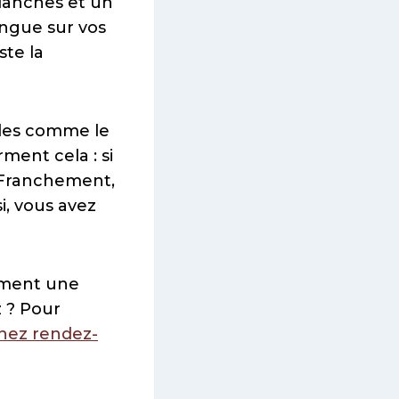
blanches et un
angue sur vos
ste la
tudes comme le
ment cela : si
. Franchement,
i, vous avez
omment une
z ? Pour
nez rendez-