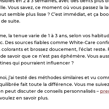
visibles en 2 à 3 semaines, avec des dents plus 
tille. Vous savez, ce moment où vous passez la l
ut semble plus lisse ? C’est immédiat, et ça boo
de suite.
me, la tenue varie de 1 à 3 ans, selon vos habi
ac. Des sources fiables comme White-Care confir
es colorants et brossez doucement, l’éclat reste
t de savoir que ce n’est pas éphémère. Vous auss
tines qui pourraient influencer ?
moi, j’ai testé des méthodes similaires et vu c
uilibrée fait toute la différence. Vous me suive
on peut discuter de conseils personnalisés –
pre
voulez en savoir plus.