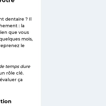
Votre
 dentaire ? Il
chement : la
dien que vous
 quelques mois,
 reprenez le
de temps dure
n rôle clé.
évaluer ça
tion