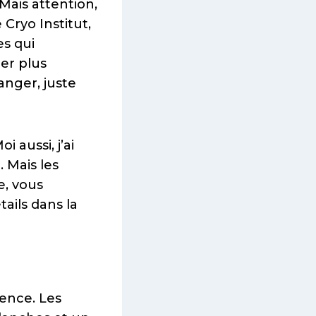
 Mais attention,
Cryo Institut,
s qui
er plus
nger, juste
 aussi, j’ai
 Mais les
e, vous
tails dans la
rence. Les