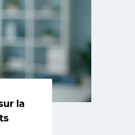
sur la
ts