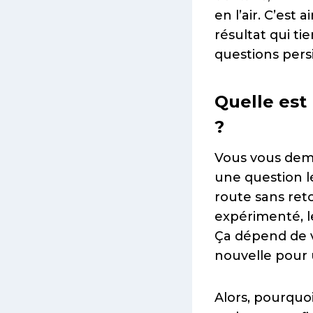
en l’air. C’est
résultat qui tie
questions persi
Quelle est
?
Vous vous de
une question lé
route sans ret
expérimenté, l
Ça dépend de v
nouvelle pour 
Alors, pourquoi