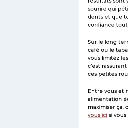
résultats sont 
sourire qui pé
dents et que to
confiance tout 
Sur le long ter
café ou le tab
vous limitez l
c’est rassuran
ces petites rou
Entre vous et 
alimentation éq
maximiser ça, 
vous ici
si vous 