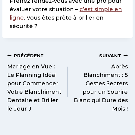
Prenez rendez-vous avec une pro pour
évaluer votre situation –
c’est simple en
ligne
. Vous êtes prête à briller en
sécurité ?
Navigation
PRÉCÉDENT
SUIVANT
de
Mariage en Vue :
Après
Le Planning Idéal
Blanchiment : 5
l’article
pour Commencer
Gestes Secrets
Votre Blanchiment
pour un Sourire
Dentaire et Briller
Blanc qui Dure des
le Jour J
Mois !