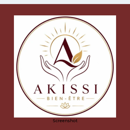
CRYOLIPOLYSE
SANS
FILTRE
POUR
LES
FEMMES
RÉELLES”
Screenshot