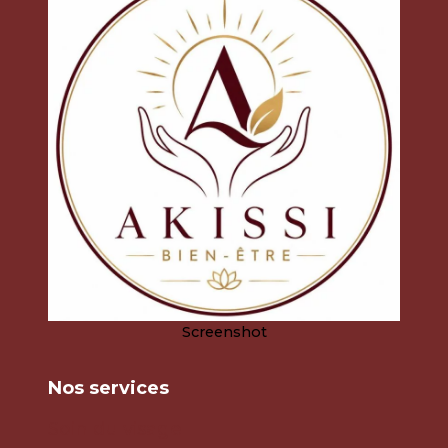
EN
TANT
QUE
FEMME
DÉBORDÉE
Screenshot
Nos services
Soin du visage