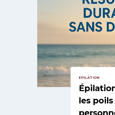
EPILATION
Épilatio
les poils
personn