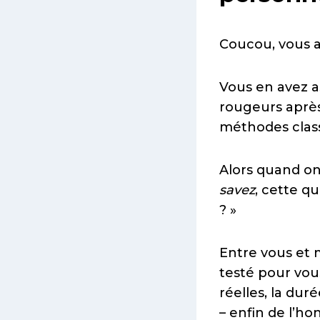
Coucou, vous al
Vous en avez a
rougeurs après 
méthodes class
Alors quand on
savez
, cette q
? »
Entre vous et 
testé pour vou
réelles, la du
– enfin de l’ho