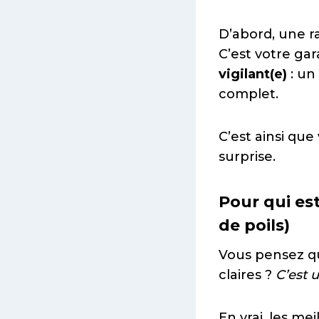
D’abord, une ra
C’est votre gar
vigilant(e)
: un
complet.
C’est ainsi que
surprise.
Pour qui es
de poils)
Vous pensez 
claires ?
C’est 
En vrai, les mei