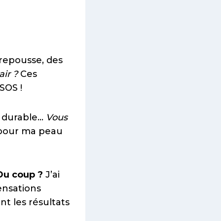
repousse, des
air ?
Ces
SOS !
 durable…
Vous
s pour ma peau
Du coup ?
J’ai
ensations
t les résultats