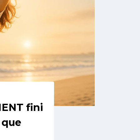
MENT fini
s que