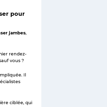
aser pour
laser jambes
,
mier rendez-
sauf vous ?
mpliquée. Il
écialistes
ère ciblée, qui