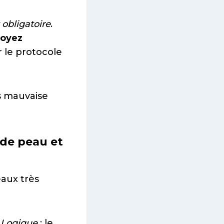
 obligatoire
.
oyez
le protocole
ns mauvaise
 de peau et
eaux très
.
Logique
: le