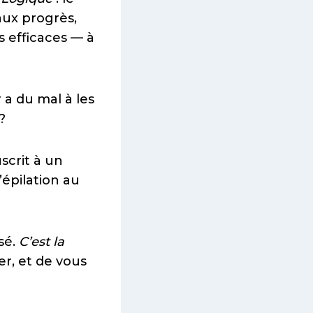
 aux progrès,
 efficaces — à
r a du mal à les
?
uscrit à un
épilation au
sé.
C’est la
r, et de vous