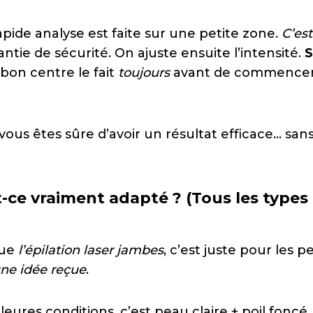
pide analyse est faite sur une petite zone.
C’est
antie de sécurité. On ajuste ensuite l’intensité.
S
 bon centre le fait
toujours
avant de commencer 
 vous êtes sûre d’avoir un résultat efficace… sa
t-ce vraiment adapté ? (Tous les types
que
l’épilation laser jambes
, c’est juste pour les p
une idée reçue
.
lleures conditions, c’est peau claire + poil foncé