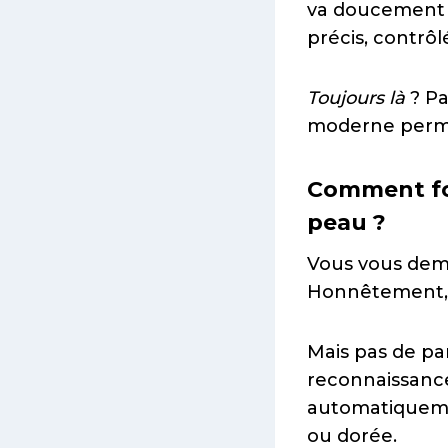
va doucement c
précis, contrôl
Toujours là
? Pa
moderne perme
Comment fon
peau ?
Vous vous dema
Honnêtement, au
Mais pas de pa
reconnaissance
automatiquemen
ou dorée.