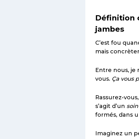
Définition 
jambes
C’est fou quan
mais concrètem
Entre nous, je
vous.
Ça vous p
Rassurez-vous,
s’agit d’un
soin
formés, dans u
Imaginez un pe