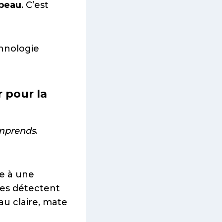
 peau
. C’est
chnologie
 pour la
mprends
.
ce à une
les détectent
u claire, mate