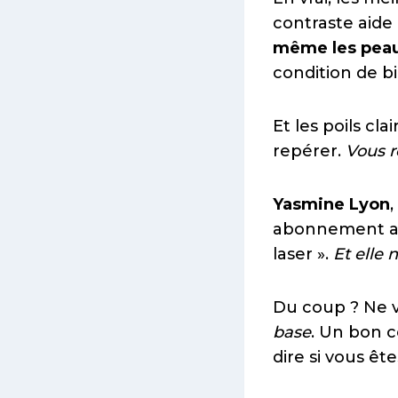
contraste aide 
même les pea
condition de bi
Et les poils cla
repérer.
Vous r
Yasmine Lyon
abonnement ann
laser ».
Et elle 
Du coup ? Ne v
base
. Un bon c
dire si vous êt