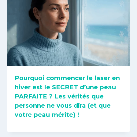
Pourquoi commencer le laser en
hiver est le SECRET d’une peau
PARFAITE ? Les vérités que
personne ne vous dira (et que
votre peau mérite) !