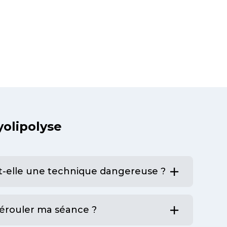
 les tissus environnants.
yolipolyse
st-elle une technique dangereuse ?
érouler ma séance ?