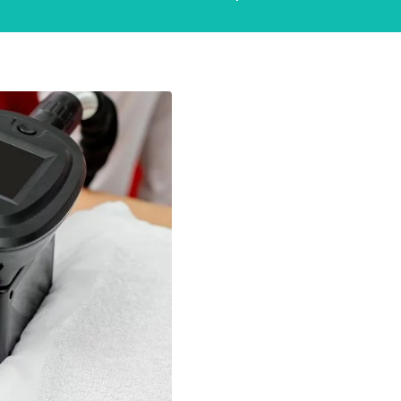
Les diffé
cryolipoly
Bourrelets, 
Cryolipolyse,
Et ce n’est p
cibler d’aut
cheval, les ha
bras, le doub
graisse s’acc
Avec cette te
aux
cellules 
contrôlé assu