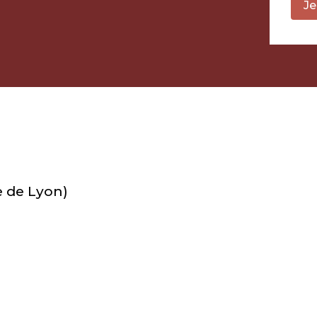
Je
e de Lyon)