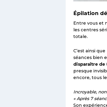
Épilation dé
Entre vous et m
les centres sé
totale.
C’est ainsi que
séances bien es
disparaître de
presque invisi
encore, tous les
Incroyable, non
« Après 7 séance
Son expérience 