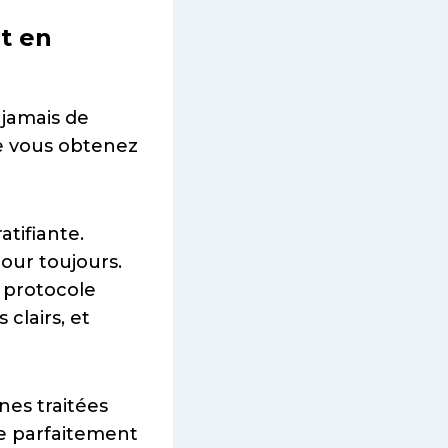
t en
s jamais de
 vous obtenez
tifiante.
pour toujours.
 protocole
 clairs, et
nes traitées
re parfaitement