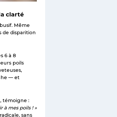
la clarté
 abusif. Même
 de disparition
s 6 à 8
eurs poils
veteuses,
che — et
t, témoigne :
r à mes poils ! »
radicale, sans