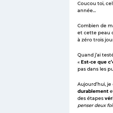
Coucou toi, cel
année…
Combien de mat
et cette peau q
à zéro trois jo
Quand j’ai test
«
Est-ce que c
pas dans les p
Aujourd’hui, j
durablement
e
des étapes
vér
penser deux foi