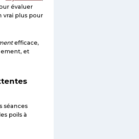
our évaluer
 vrai plus pour
ment
efficace,
nement, et
ttentes
s séances
s poils à