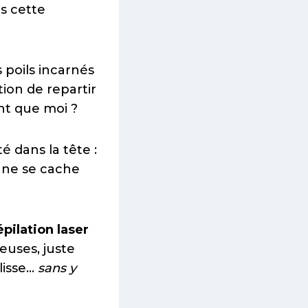
is cette
 poils incarnés
tion de repartir
nt que moi ?
é dans la tête :
e ne se cache
pilation laser
euses, juste
lisse…
sans y