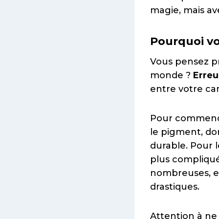
magie, mais av
Pourquoi vo
Vous pensez pr
monde ?
Erreu
entre votre car
Pour commencer,
le pigment, don
durable. Pour l
plus compliqué
nombreuses, et 
drastiques.
Attention à ne