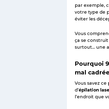
par exemple, 
votre type de p
éviter les déce
Vous comprenez
ça se construi
surtout… une a
Pourquoi 9
mal cadré
Vous savez ce 
d’
épilation la
l’endroit que v