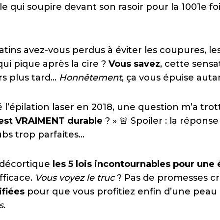
le qui soupire devant son rasoir pour la 1001e fo
ins avez-vous perdus à éviter les coupures, les
ui pique après la cire ?
Vous savez
, cette sensa
urs plus tard…
Honnêtement
, ça vous épuise auta
é l’épilation laser en 2018, une question m’a trott
’est VRAIMENT durable
? » 🚨 Spoiler : la répons
ubs trop parfaites…
e décortique
les 5 lois incontournables pour une é
fficace.
Vous voyez le truc
? Pas de promesses cr
ifiées
pour que vous profitiez enfin d’une peau 
s
.