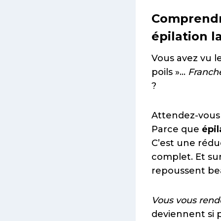
Comprendre
épilation l
Vous avez vu les
poils »…
Franch
?
Attendez-vous 
Parce que
épil
C’est une rédu
complet. Et sur
repoussent be
Vous vous rend
deviennent si 