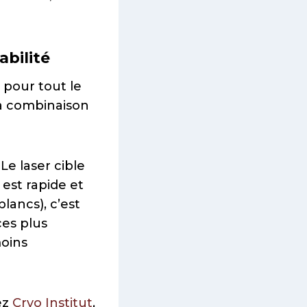
abilité
 pour tout le
a combinaison
Le laser cible
 est rapide et
blancs), c’est
ces plus
moins
ez
Cryo Institut
,