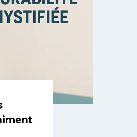
s
raiment