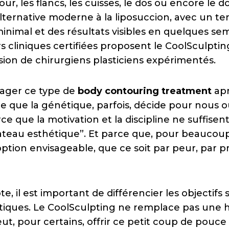
r, les flancs, les cuisses, le dos ou encore le
 alternative moderne à la liposuccion, avec un t
inimal et des résultats visibles en quelques sem
s cliniques certifiées proposent le CoolSculpti
sion de chirurgiens plasticiens expérimentés.
sager ce type de
body contouring treatment
apr
e que la génétique, parfois, décide pour nous où
ce que la motivation et la discipline ne suffisen
lateau esthétique”. Et parce que, pour beaucoup,
option envisageable, que ce soit par peur, par p
e, il est important de différencier les objectifs
étiques. Le CoolSculpting ne remplace pas une 
eut, pour certains, offrir ce petit coup de pouce f