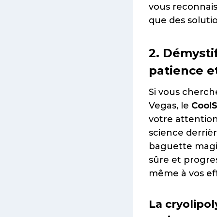
vous reconnais
que des soluti
2. Démystif
patience e
Si vous cherche
Vegas, le
CoolS
votre attention
science derrière
baguette magiq
sûre et progres
même à vos eff
La cryolipol