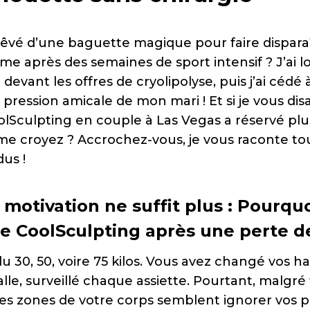
 rêvé d’une baguette magique pour faire disparaî
me après des semaines de sport intensif ? J’ai 
 devant les offres de cryolipolyse, puis j’ai cédé 
 pression amicale de mon mari ! Et si je vous dis
lSculpting en couple à Las Vegas a réservé plu
 me croyez ? Accrochez-vous, je vous raconte t
dus !
 motivation ne suffit plus : Pourqu
le CoolSculpting après une perte d
 30, 50, voire 75 kilos. Vous avez changé vos h
salle, surveillé chaque assiette. Pourtant, malgré
nes zones de votre corps semblent ignorer vos pr