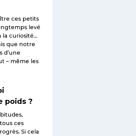
tre ces petits
longtemps levé
à la curiosité…
ais que notre
s d’une
out – même les
oi
e poids ?
abitudes,
 tous ces
ogrès. Si cela