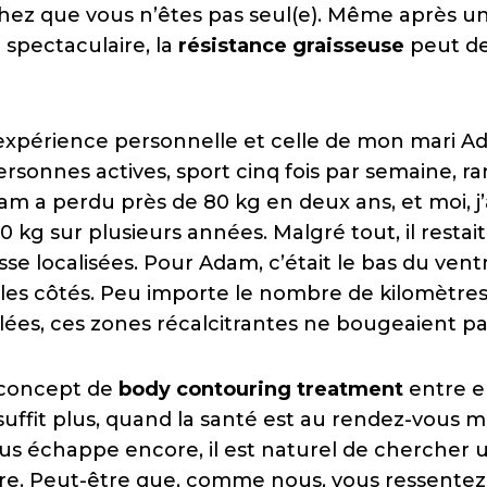
chez que vous n’êtes pas seul(e). Même après u
 spectaculaire, la
résistance graisseuse
peut de
xpérience personnelle et celle de mon mari A
sonnes actives, sport cinq fois par semaine, 
am a perdu près de 80 kg en deux ans, et moi, j
 kg sur plusieurs années. Malgré tout, il resta
se localisées. Pour Adam, c’était le bas du ventr
t les côtés. Peu importe le nombre de kilomètre
ûlées, ces zones récalcitrantes ne bougeaient pa
e concept de
body contouring treatment
entre e
suffit plus, quand la santé est au rendez-vous m
ous échappe encore, il est naturel de chercher 
e. Peut-être que, comme nous, vous ressentez