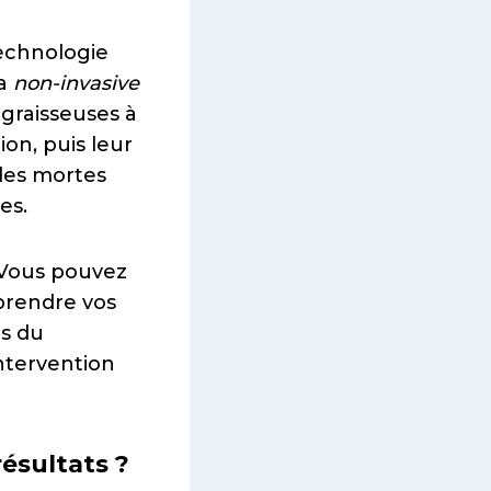
technologie
la
non-invasive
 graisseuses à
ion, puis leur
ules mortes
es.
. Vous pouvez
prendre vos
es du
intervention
résultats ?