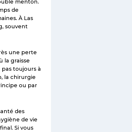
 double menton.
emps de
aines. À Las
ng, souvent
ès une perte
 la graisse
t pas toujours à
 la chirurgie
rincipe ou par
 santé des
hygiène de vie
inal. Si vous