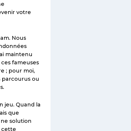
ne
venir votre
dam. Nous
randonnées
’ai maintenu
it ces fameuses
e ; pour moi,
s parcourus ou
s.
n jeu. Quand la
ais que
une solution
 cette