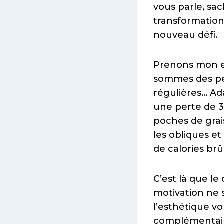
vous parle, sa
transformation
nouveau défi.
Prenons mon e
sommes des per
régulières… Ad
une perte de 30
poches de grais
les obliques e
de calories br
C’est là que l
motivation ne 
l’esthétique v
complémentair