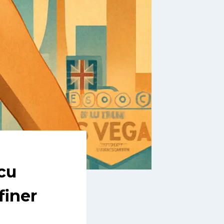
cu
finer