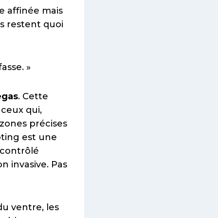
e affinée mais
es restent quoi
asse. »
egas
. Cette
ceux qui,
 zones précises
pting est une
 contrôlé
on invasive. Pas
u ventre, les