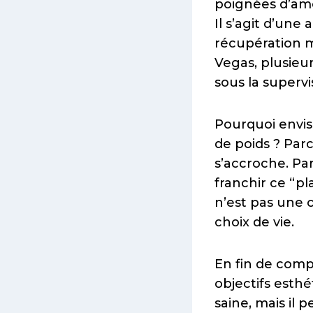
poignées d’amou
Il s’agit d’une
récupération m
Vegas, plusieur
sous la supervi
Pourquoi envi
de poids ? Parc
s’accroche. Par
franchir ce “p
n’est pas une 
choix de vie.
En fin de compt
objectifs esth
saine, mais il p